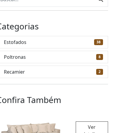
Categorias
Estofados
38
Poltronas
8
Recamier
2
Confira Também
Ver