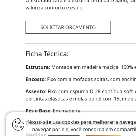
O Estofado Lara é a escolha certa da D Santi, 
valoriza conforto e estilo.
SOLICITAR ORÇAMENTO
Ficha Técnica:
Estrutura
: Montada em madeira maciça, 100% e
Encosto
: Fixo com almofadas soltas, com enchi
Assento
: Fixo com espuma D-28 contínua soft 
percintas elásticas e molas bonel com 15cm de a
Pés e Base
: Em madeira.
Nosso site usa cookies para melhorar a navega
Detalhes
: O modelo acompanha almofadas deco
navegar por ele, você concorda em compartil
Medidas
: