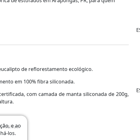
fábrica de estofados em Arapongas, PR, para quem
E
ucalipto de reflorestamento ecológico.
mento em 100% fibra siliconada.
E
certificada, com camada de manta siliconada de 200g,
ltura.
ção, e ao
rativas.
há-los.