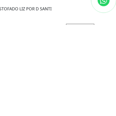
STOFADO LIZ POR D SANTI
Ver
detalhes
STOFADO ELOÁ POR D SANTI